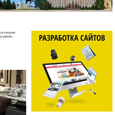
ься нашим
у-румах.